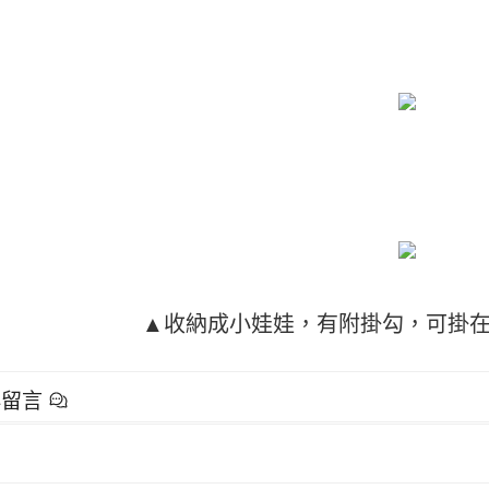
▲收納成小娃娃，有附掛勾，可掛
群留言