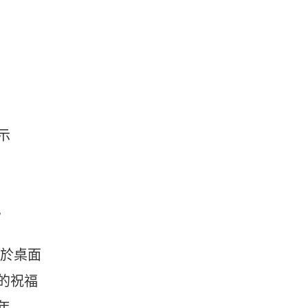
示
❤
置於桌面
的祝福
年