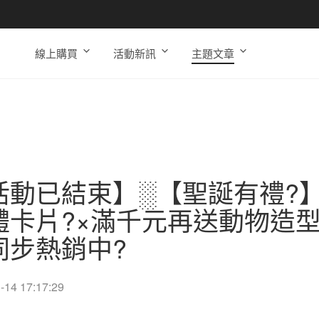
線上購買
活動新訊
主題文章
活動已結束】░【聖誕有禮?
體卡片?×滿千元再送動物造
同步熱銷中?
-14 17:17:29