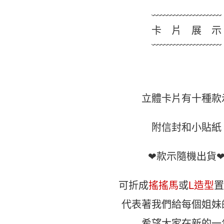
﹏﹏﹏﹏﹏﹏﹏
卡 片 展 示
﹋﹋﹋﹋﹋﹋﹋
立體卡片有十種款
附信封和小貼紙
❤款示隨機出貨
可折成
搖搖馬
或
L造型
代表著我們給每個姐妹
希望大家在新的一