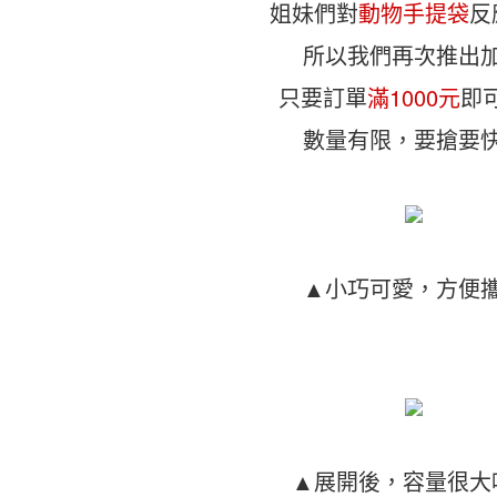
姐妹們對
動物手提袋
反
所以我們再次推出
只要訂單
滿1000元
即
數量有限，要搶要
▲小巧可愛，方便
▲展開後，容量很大