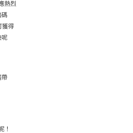
應熱烈
加碼
可獲得
快呢
攜帶
呢！