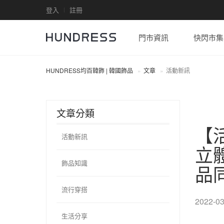
登入
註冊
門市資訊
快閃市集
HUNDRESS均百韓飾 | 韓國飾品
文章
活動新訊
文章分類
【
活動新訊
立
飾品知識
品
流行穿搭
2022-03
生活分享