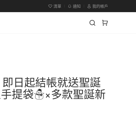
清單
通知
我的帳戶
】即日起結帳就送聖誕
型手提袋☃×多款聖誕新