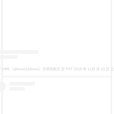
๛ ˘ ³˘)۶♥♏️（@love1118miss）分享的貼文
於
PST 2018 年 11月 月 23 日 上