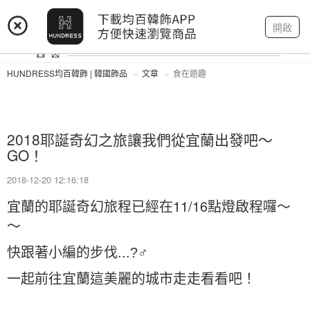
登入
註冊
我的帳戶
開啟
HUNDRESS均百韓飾 | 韓國飾品
文章
食在遊趣
2018耶誕奇幻之旅讓我們從宜蘭出發吧～
GO！
2018-12-20 12:16:18
宜蘭的耶誕奇幻旅程已經在11/16點燈啟程囉～
～
快跟著小編的步伐...?‍♂
一起前往宜蘭這美麗的城市走走看看吧！