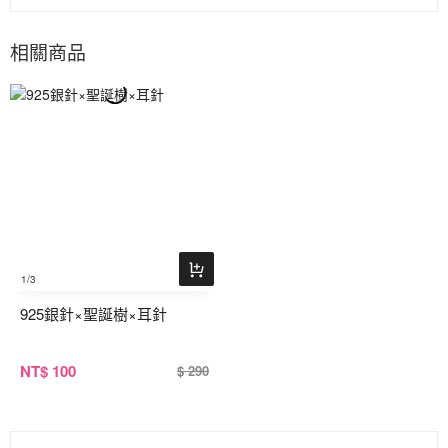
相關商品
1
/3
925銀針×聖誕樹×耳針
NT
$ 100
$ 290