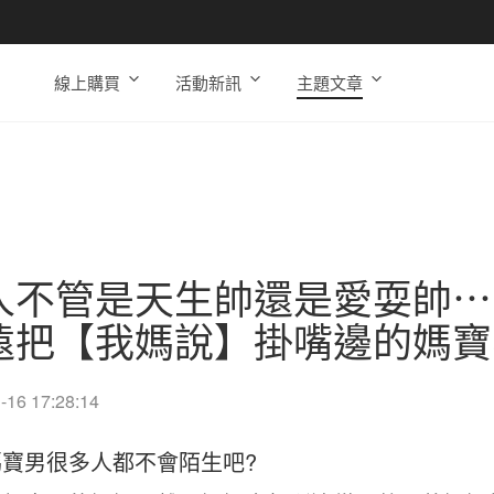
線上購買
活動新訊
主題文章
人不管是天生帥還是愛耍帥⋯
遠把【我媽說】掛嘴邊的媽寶
-16 17:28:14
寶男很多人都不會陌生吧?