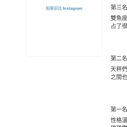
第三
點擊前往 Instagram
雙魚
占了
第二
天秤
之間也
第一
性格