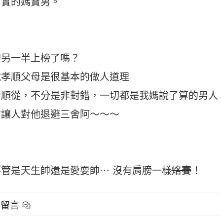
實實的媽寶男。
的另一半上榜了嗎？
說孝順父母是很基本的做人道理
於順從，不分是非對錯，一切都是我媽說了算的男人
會讓人對他退避三舍阿～～～
管是天生帥還是愛耍帥⋯ 沒有肩膀一樣
烙賽
！
群留言