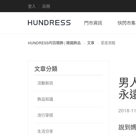
登入
註冊
門市資訊
快閃市集
HUNDRESS均百韓飾 | 韓國飾品
文章
星座測驗
文章分類
男
活動新訊
永
飾品知識
2018-11
流行穿搭
說到媽
生活分享