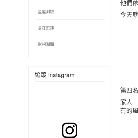
他們依
星座測驗
今天就
食在遊趣
影視潮聞
追蹤 Instagram
第四
家人
有的