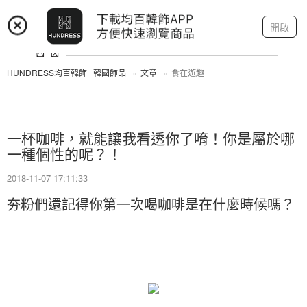
登入
註冊
我的帳戶
開啟
HUNDRESS均百韓飾 | 韓國飾品
文章
食在遊趣
一杯咖啡，就能讓我看透你了唷！你是屬於哪
一種個性的呢？！
2018-11-07 17:11:33
夯粉們還記得你第一次喝咖啡是在什麼時候嗎？