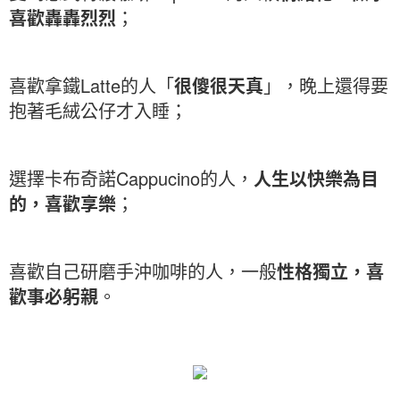
喜歡轟轟烈烈
；
喜歡拿鐵Latte的人「
很傻很天真
」，晚上還得要
抱著毛絨公仔才入睡；
選擇卡布奇諾Cappucino的人，
人生以快樂為目
的，喜歡享樂
；
喜歡自己研磨手沖咖啡的人，一般
性格獨立，喜
歡事必躬親
。