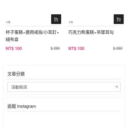
1
/6
1
/4
杯子蛋糕×適用戒指/小耳釘×
巧克力熊蛋糕×吊墜耳勾
絨布盒
NT
$ 100
NT
$ 100
$ 250
$ 260
文章分類
活動新訊
追蹤 Instagram