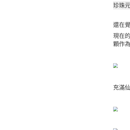
珍珠
還在
現在
顆作
充滿