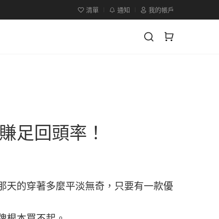
清單
通知
我的帳戶
賺足回頭率！
那天的穿著多麼平淡無奇，只要有一款優
牌根本買不起。