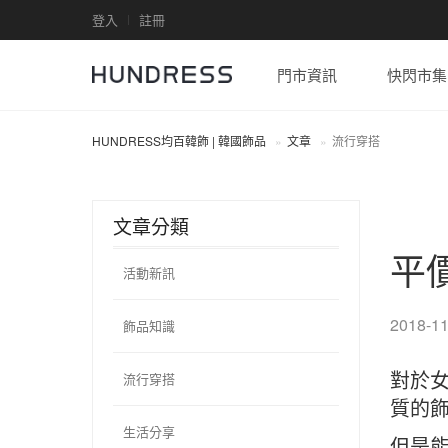
登入
註冊
門市資訊
快閃市集
HUNDRESS均百韓飾 | 韓國飾品
文章
流行穿搭
文章分類
平
活動新訊
2018-11
飾品知識
對於
流行穿搭
質的
生活分享
但是