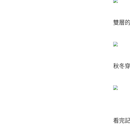
雙層
秋冬穿
看完記