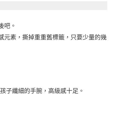
後吧。
感元素，撕掉重重舊標籤，只要少量的幾
女孩子纖細的手腕，高級感十足。