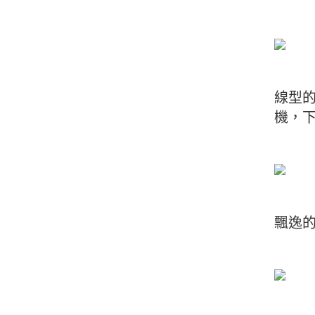
線型
機，
飄逸