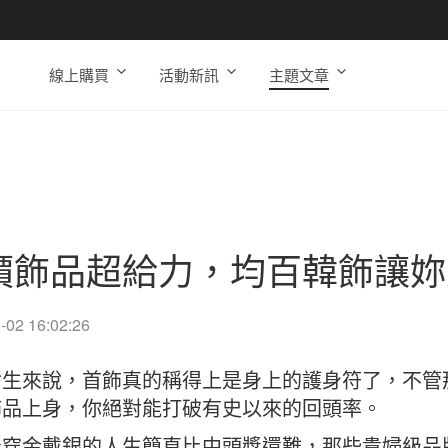
線上購買
活動新訊
主題文章
價飾品超給力，均百韓飾讓妳
-02 16:02:26
女生來說，首飾真的稱得上是身上的護身符了，不管
飾品上身，你絕對能打破有史以來的回頭率。
能穿金戴銀的人生簡直比中頭獎還難，那些貴婦級品