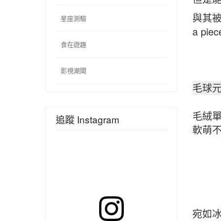
與其
星座測驗
a piec
食在遊趣
影視潮聞
毛球
毛絨
追蹤 Instagram
軟萌
宛如