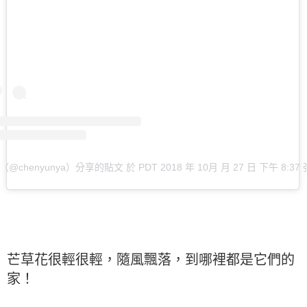
ᵁᴺ（@chenyunya）分享的貼文
於
PDT 2018 年 10月 月 27 日 下午 8:37
芒草花很輕很輕，隨風飄落，到哪裡都是它們的
家！