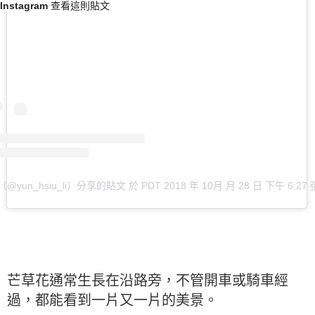
 Instagram 查看這則貼文
（@yun_hsiu_li）分享的貼文
於
PDT 2018 年 10月 月 28 日 下午 6:27
芒草花通常生長在沿路旁，不管開車或騎車經
過，都能看到一片又一片的美景。