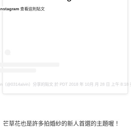
Instagram 查看這則貼文
vin（@0314alvin）分享的貼文
於
PDT 2018 年 10月 月 28 日 上午 8:18
芒草花也是許多拍婚紗的新人首選的主題喔！