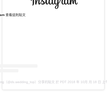
agram 查看這則貼文
ding（@ds.wedding_top）分享的貼文
於
PDT 2018 年 10月 月 18 日 上午