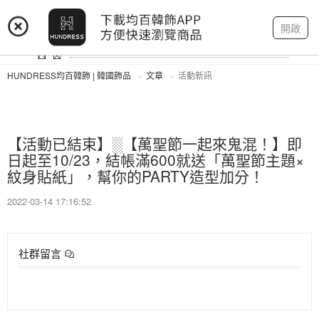
登入
註冊
我的帳戶
開啟
HUNDRESS均百韓飾 | 韓國飾品
文章
活動新訊
【活動已結束】░【萬聖節一起來鬼混！】即
日起至10/23，結帳滿600就送「萬聖節主題×
紋身貼紙」，幫你的PARTY造型加分！
2022-03-14 17:16:52
社群留言