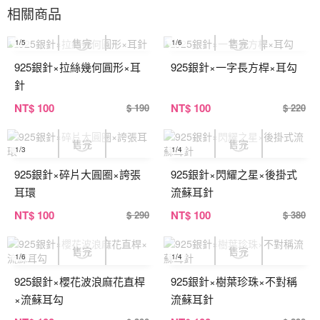
相關商品
1
/5
1
/6
925銀針×拉絲幾何圓形×耳
925銀針×一字長方桿×耳勾
針
NT
$ 100
NT
$ 100
$ 190
$ 220
1
/3
1
/4
925銀針×碎片大圓圈×誇張
925銀針×閃耀之星×後掛式
耳環
流蘇耳針
NT
$ 100
NT
$ 100
$ 290
$ 380
1
/6
1
/4
925銀針×櫻花波浪麻花直桿
925銀針×樹葉珍珠×不對稱
×流蘇耳勾
流蘇耳針