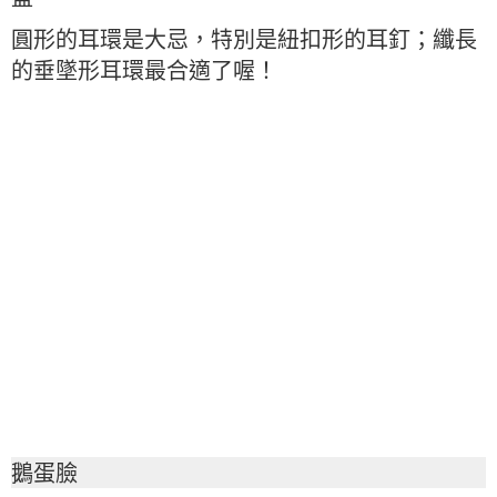
圓形的耳環是大忌，特別是紐扣形的耳釘；纖長
的垂墜形耳環最合適了喔！
鵝蛋臉