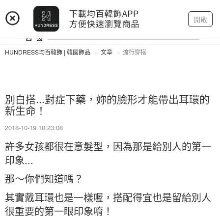
登入
註冊
我的帳戶
開啟
HUNDRESS均百韓飾 | 韓國飾品
文章
流行穿搭
別白搭...對症下藥，妳的臉形才能帶出耳環的
新生命！
2018-10-19 10:23:08
許多女孩都很在意髮型，因為那是給別人的第一
印象...
那～你們知道嗎？
其實戴耳環也是一樣喔，搭配得宜也是留給別人
很重要的第一眼印象唷！