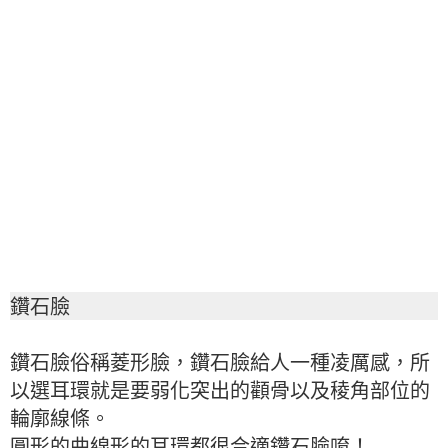
鑽石臉
鑽石臉俗稱菱形臉，鑽石臉給人一種凌厲感，所
以選耳環就是要弱化突出的顴骨以及稜角部位的
輪廓線條。
圓形的曲線形的耳環都很合適鑽石臉唷！