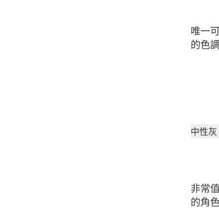
唯一
的色
中性灰 P
非常
的角