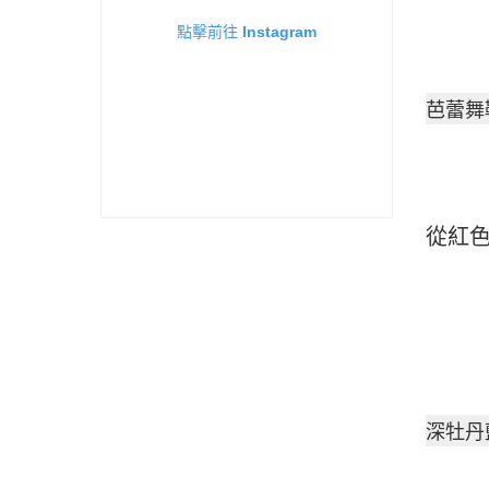
點擊前往 Instagram
芭蕾舞鞋粉
從紅
深牡丹藍 