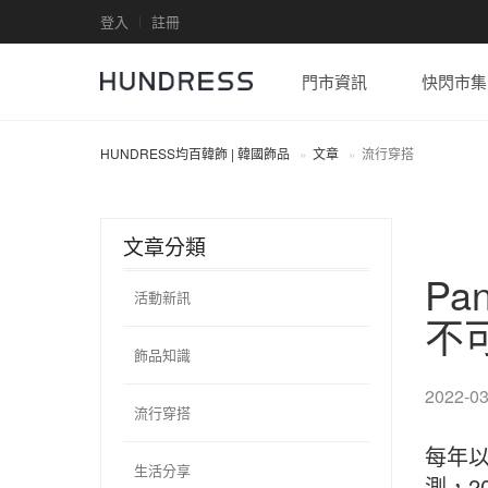
登入
註冊
門市資訊
快閃市集
HUNDRESS均百韓飾 | 韓國飾品
文章
流行穿搭
文章分類
Pa
活動新訊
不
飾品知識
2022-03
流行穿搭
每年以
生活分享
測，2