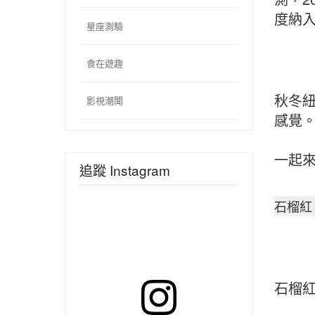
度納
星座測驗
食在遊趣
秋冬紐
影視潮聞
感覺
一起來
追蹤 Instagram
石榴紅 P
石榴