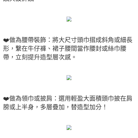
❤️做為腰帶裝飾：將大尺寸頭巾摺成斜角或細長
形，繫在牛仔褲、裙子腰間當作腰封或絲巾腰
帶，立刻提升造型層次感。
❤️做為領巾或披肩：選用輕盈大面積頭巾披在肩
膀或上半身，多層疊加，替造型加分！