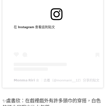
在 Instagram 查看這則貼文
𝗠𝗼𝗻𝗺𝗮 𝗥𝗶𝗿𝗶 🌼 ┊︎古着（@monmariri__12）分享的貼文
✨虞書欣：在戲裡戲外有許多頭巾的穿搭，白色