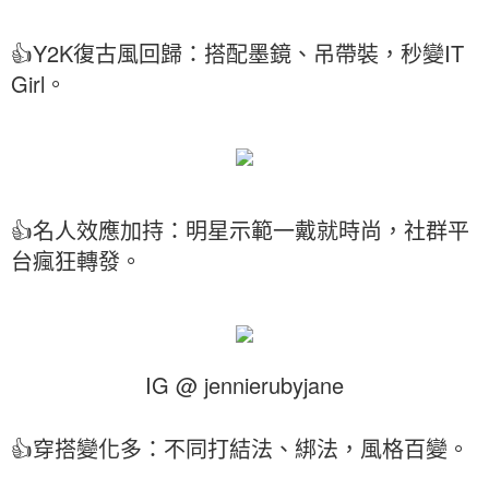
👍Y2K復古風回歸：搭配墨鏡、吊帶裝，秒變IT
Girl。
👍名人效應加持：明星示範一戴就時尚，社群平
台瘋狂轉發。
IG @ jennierubyjane
👍穿搭變化多：不同打結法、綁法，風格百變。