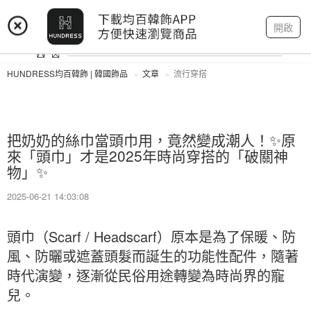
登入
註冊
我的帳戶
開啟
HUNDRESS均百韓飾 | 韓國飾品
文章
流行穿搭
把奶奶的絲巾當頭巾用，竟然變成潮人！✨原
來「頭巾」才是2025年時尚穿搭的「破關神
物」✨
2025-06-21 14:03:08
頭巾（Scarf / Headscarf）原本是為了保暖、防
風、防曬或遮蓋頭髮而誕生的功能性配件，隨著
時代演變，逐漸從民俗用途轉變為時尚界的寵
兒。