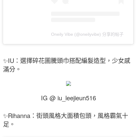
Oneily Vibe (@oneilyvibe) 分享的帖子
✨IU：選擇碎花圖騰頭巾搭配編髮造型，少女感
滿分。
IG @ iu_leejieun516
✨Rihanna：街頭風格大面積包頭，風格霸氣十
足。