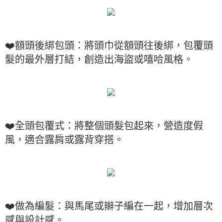
❤️額頭後綁包頭：將頭巾從額頭往後綁，包覆頭
髮的最外層打結，創造出海盜或嘻哈風格。
❤️全頭包覆式：將整個頭髮包起來，營造度假
風，適合露肩或露背穿搭。
❤️做為編髮：與馬尾或辮子編在一起，增加層次
感與設計感。