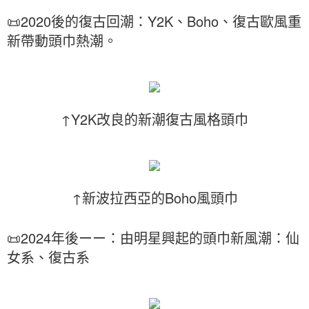
📜2020後的復古回潮：Y2K、Boho、復古歐風重
新帶動頭巾熱潮。
↑Y2K改良的新潮復古風格頭巾
↑新波拉西亞的Boho風頭巾
📜2024年後ーー：由明星興起的頭巾新風潮：仙
女系、復古系