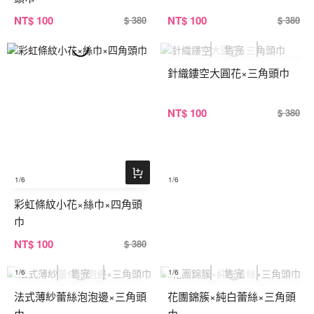
NT
$ 100
NT
$ 100
$ 380
$ 380
針織鏤空大圓花×三角頭巾
NT
$ 100
$ 380
1
/6
1
/6
彩虹條紋小花×絲巾×四角頭
巾
NT
$ 100
$ 380
1
/6
1
/6
法式薄紗蕾絲泡泡邊×三角頭
花團錦簇×純白蕾絲×三角頭
巾
巾