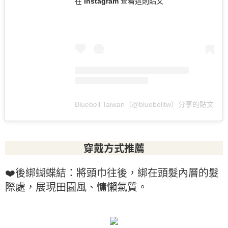
在 Instagram 查看這則貼文
Bluebell Taiwan（@bluebelltw）分享的貼文
穿戴方式推薦
❤️後綁蝴蝶結：將頭巾往後，綁在頭髮內層的髮
際處，展現田園風、慵懶氣質。