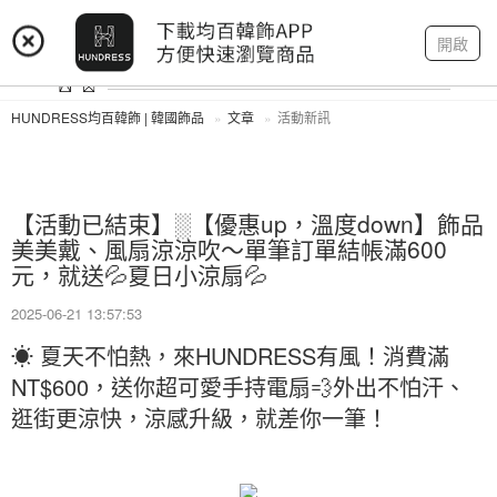
登入
註冊
我的帳戶
開啟
HUNDRESS均百韓飾 | 韓國飾品
文章
活動新訊
【活動已結束】░【優惠up，溫度down】飾品
美美戴、風扇涼涼吹～單筆訂單結帳滿600
元，就送💦夏日小涼扇💦
2025-06-21 13:57:53
☀️ 夏天不怕熱，來HUNDRESS有風！消費滿
NT$600，送你超可愛手持電扇💨外出不怕汗、
逛街更涼快，涼感升級，就差你一筆！