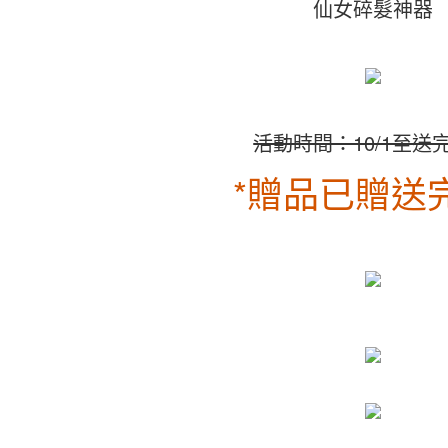
仙女碎髮神器
活動時間：10/1至送
*贈品已贈送