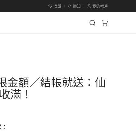
清單
通知
我的帳戶
限金額／結帳就送：仙
收滿！
送：