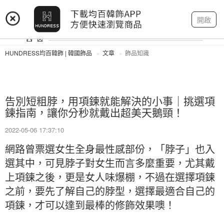
登入
註冊
我的帳戶
開啟
HUNDRESS均百韓飾 | 韓國飾品
文章
飾品知識
告別短粗脖，用項鍊就能解決的小事｜挑選項
鍊指南，讓你分秒就戴出超美天鵝頸！
2022-05-06 17:37:10
網路曾票選女生全身最性感部份，「脖子」也入
選其中，可見脖子對女生而言多麼重要，尤其戴
上項鍊之後，更是女人味爆棚，不過在選擇項鍊
之前，要先了解自己的脖型，選擇最適合自己的
項鍊，才可以達到最棒的修飾效果噢！