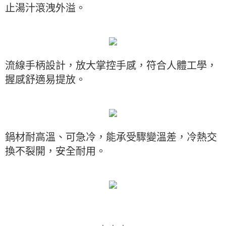
止湯汁滾洩外溢。
流線手柄設計，放大掌控手感，符合人體工學，
握感舒適易提放。
鍋材耐高溫、可急冷，能承受驟變溫差，冷熱交
換不裂開，安全耐用。