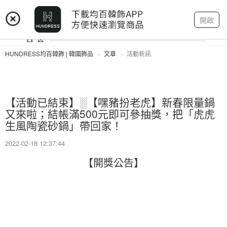
登入
註冊
我的帳戶
開啟
HUNDRESS均百韓飾 | 韓國飾品
文章
活動新訊
【活動已結束】░【嘿豬扮老虎】新春限量鍋
又來啦；結帳滿500元即可參抽獎，把「虎虎
生風陶瓷砂鍋」帶回家！
2022-02-18 12:37:44
【開獎公告】