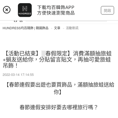
登入
註冊
我的帳戶
開啟
HUNDRESS均百韓飾 | 韓國飾品
文章
活動新訊
【活動已結束】░春假限定】消費滿額抽旅蛙
+蝸友送給你，分貼留言貼文，再抽可愛旅蛙
吊飾！
2022-03-14 17:14:55
【春節連假要出遊也要買飾品，滿額抽旅蛙送給
你】
春節連假安排好要去哪裡旅行嗎？