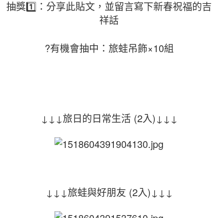
抽獎1️⃣：分享此貼文，並留言寫下新春祝福的吉
祥話
?有機會抽中：旅蛙吊飾×10組
↓
↓
↓
旅日的日常生活 (2入)↓
↓
↓
↓
↓
↓
旅蛙與好朋友 (2入)
↓
↓
↓