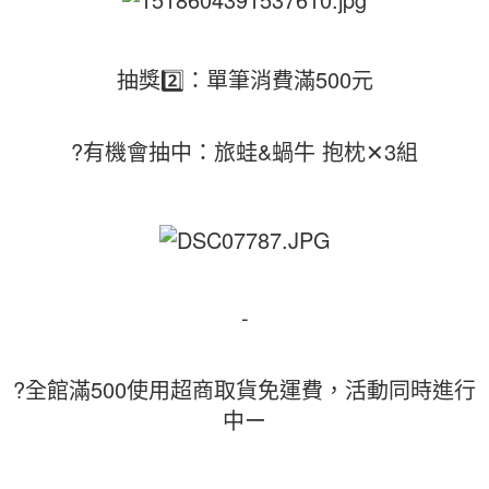
抽獎2️⃣：單筆消費滿500元
?有機會抽中：旅蛙&蝸牛 抱枕✕3組
-
?全館滿500使用超商取貨免運費，活動同時進行
中ー