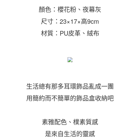
顏色：櫻花粉、夜幕灰
尺寸：23×17×高9cm
材質：PU皮革、絨布
生活總有那多耳環飾品亂成一團
用簡約而不簡單的飾品盒收納吧
素雅配色、樸素質感
是來自生活的靈感