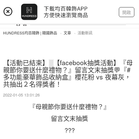
登入
註冊
我的帳戶
開啟
HUNDRESS均百韓飾 | 韓國飾品
文章
活動新訊
【活動已結束】░【facebook抽獎活動】『母
親節你要送什麼禮物？』留言文末抽獎💬『#
多功能豪華飾品收納盒』櫻花粉 vs 夜幕灰，
共抽出２名得獎者！
2022-01-05 13:01:26
『母親節你要送什麼禮物？』
留言文末抽獎
???