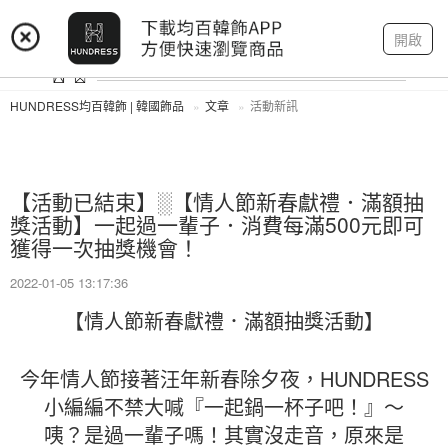
登入
註冊
我的帳戶
開啟
HUNDRESS均百韓飾 | 韓國飾品
文章
活動新訊
【活動已結束】░【情人節新春獻禮．滿額抽
獎活動】一起過一輩子．消費每滿500元即可
獲得一次抽獎機會！
2022-01-05 13:17:36
【情人節新春獻禮．滿額抽獎活動】
今年情人節接著汪年新春除夕夜，HUNDRESS
小編編不禁大喊『一起鍋一杯子吧！』～
咦？是過一輩子嗎！其實沒走音，原來是