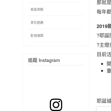
那就是
星座測驗
每年都
食在遊趣
201
?耶誕開
影視潮聞
?主燈
目前
追蹤 Instagram
開
童
耶誕城