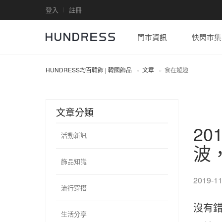
登入
註冊
門市資訊
快閃市集
HUNDRESS均百韓飾 | 韓國飾品
文章
食在遊趣
文章分類
2
活動新訊
波
飾品知識
2019-11
流行穿搭
沒有
生活分享