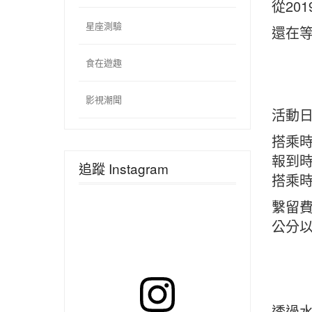
從20
星座測驗
還在等
食在遊趣
影視潮聞
活動
搭乘
報到時間
追蹤 Instagram
搭乘時間
繫留費
公分
透過水