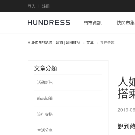
登入
註冊
門市資訊
快閃市集
HUNDRESS均百韓飾 | 韓國飾品
文章
食在遊趣
文章分類
人
活動新訊
搭
飾品知識
2019-06
流行穿搭
說到
生活分享