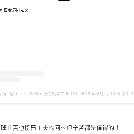
ram 查看這則貼文
（@little_cat8888）分享的貼文
於
PDT 2019 年 6月 月 16 日 下午 1
氣球其實也挺費工夫的阿～但辛苦都是值得的！