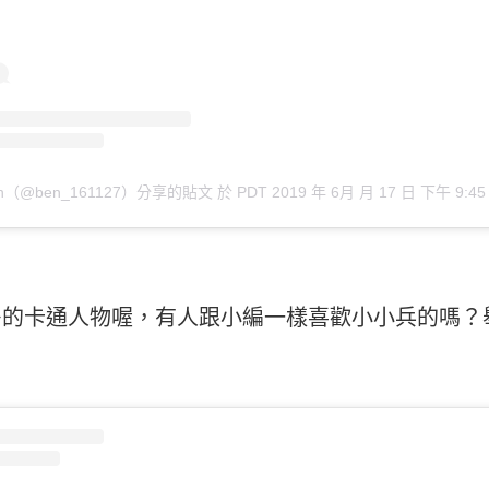
en（@ben_161127）分享的貼文
於
PDT 2019 年 6月 月 17 日 下午 9:45
的卡通人物喔，有人跟小編一樣喜歡小小兵的嗎？舉手