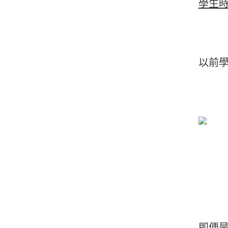
學生
以前
即便