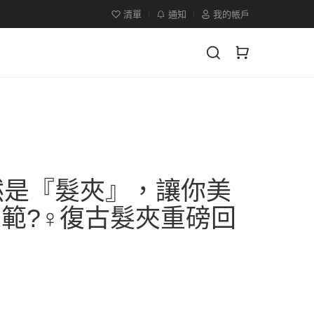
清單
通知
我的帳戶
然是『髮夾』，讓你美
範?‍♀復古髮夾重磅回