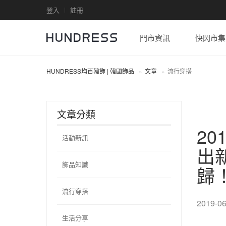
登入
註冊
門市資訊
快閃市集
HUNDRESS均百韓飾 | 韓國飾品
文章
流行穿搭
文章分類
2
活動新訊
出
飾品知識
歸
流行穿搭
2019-06
生活分享