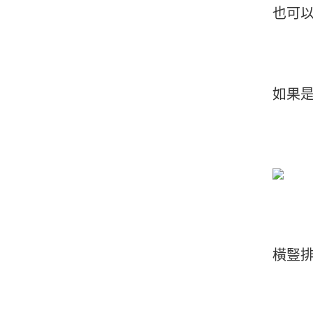
也可
如果
橫豎排