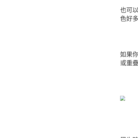
也可
色好多
如果
或重