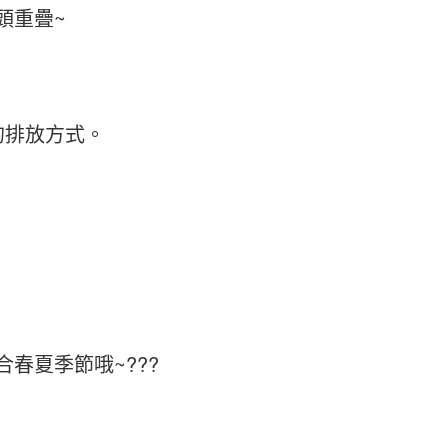
頭重疊~
的排放方式。
春夏季節哦~???