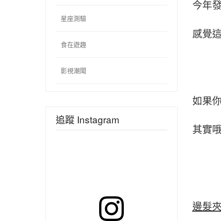
今年發
星座測驗
感覺這
食在遊趣
影視潮聞
如果你
追蹤 Instagram
其實哦
邊髮