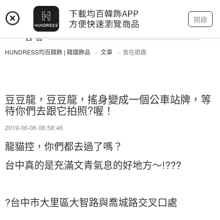
登入
註冊
我的帳戶
開啟
HUNDRESS均百韓飾 | 韓國飾品
文章
食在遊趣
豆豆龍，豆豆龍，搖身變成一個公車站牌，等
待你們去跟它拍照?喔！
2019-06-06 08:58:46
龍貓控，你們都去過了嗎？
台中真的是充滿文青氣息的好地方～!???
?台中市大里區大智路與喬城路交叉口處