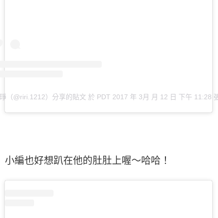
琤（@riri.1212）分享的貼文
於
PDT 2017 年 3月 月 12 日 下午 11:28
小編也好想趴在他的肚肚上喔～哈哈！