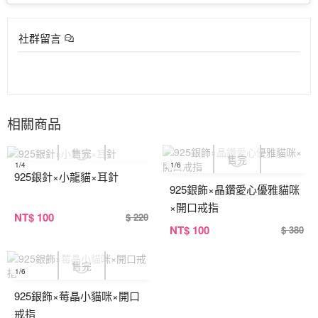
社群留言
相關商品
1
/4
1
/6
925銀針×小龍貓×耳針
925銀飾×晶鑽愛心優雅貓咪
×開口戒指
NT
$ 100
$ 220
NT
$ 100
$ 380
1
/6
925銀飾×莓晶小貓咪×開口
戒指