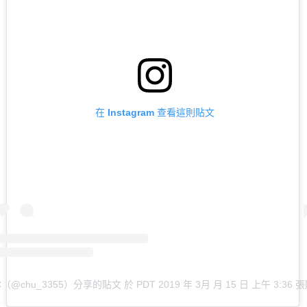
在 Instagram 查看這則貼文
C（@chu_3355）分享的貼文
於
PDT 2019 年 3月 月 15 日 上午 3:36
張