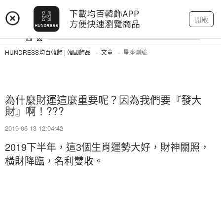
登入
註冊
我的帳戶
開啟
HUNDRESS均百韓飾 | 韓國飾品
文章
星座測驗
為什麼財運這麼重要呢？因為我們要『發大
財』啊！???
2019-06-13 12:04:42
2019下半年，這3個生肖運勢大好，財神關照，
橫財降臨，名利雙收。