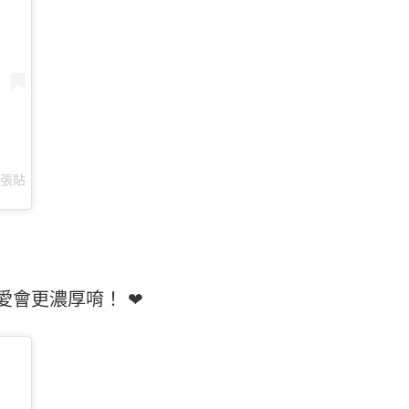
張貼
愛會更濃厚唷！ ❤