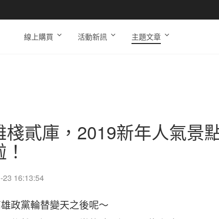
線上購買
活動新訊
主題文章
雄棧貳庫，2019新年人氣景
啦！
-23 16:13:54
高雄政黨輪替變天之後呢～