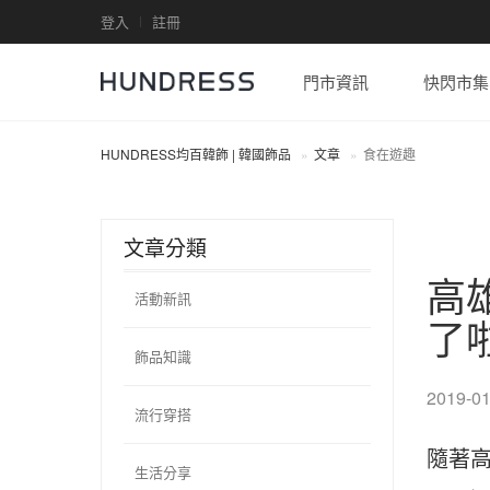
登入
註冊
門市資訊
快閃市集
HUNDRESS均百韓飾 | 韓國飾品
文章
食在遊趣
文章分類
高
活動新訊
了
飾品知識
2019-01
流行穿搭
隨著
生活分享