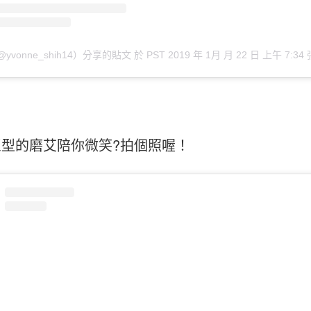
@yvonne_shih14）分享的貼文
於
PST 2019 年 1月 月 22 日 上午 7:34
型的磨艾陪你微笑?拍個照喔！