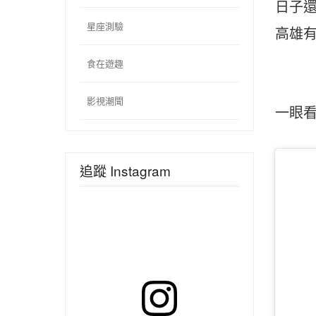
日子
星座測驗
高雄有
食在遊趣
影視潮聞
一眼
追蹤 Instagram