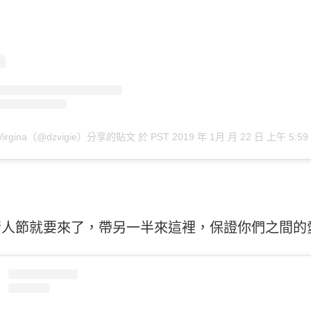
n Virgina（@dzvigie）分享的貼文
於
PST 2019 年 1月 月 22 日 上午 5:59
人節就要來了，帶另一半來這裡，保證你們之間的