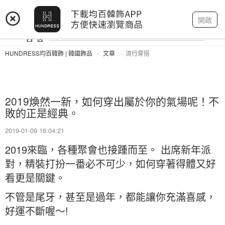
登入
註冊
我的帳戶
開啟
HUNDRESS均百韓飾 | 韓國飾品
文章
流行穿搭
2019煥然一新，如何穿出屬於你的氣場呢！不
敗的正是經典。
2019-01-09 16:04:21
2019來臨，各種聚會也接踵而至。 出席新年派
對，精裝打扮一番必不可少，如何穿著得體又好
看更是關鍵。
不管是尾牙，甚至是過年，都能讓你充滿喜感，
好運不斷喔～!