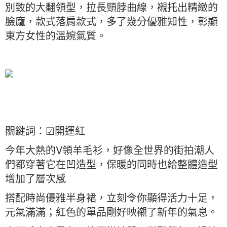
別致的大翻領型，拉長頸脖曲線，襯托出精緻的
臉龐，款式落肩款式，多了幾分優雅知性，彰顯
東方女性的溫婉氣質。
關鍵詞：☑開運紅
今年大熱的V領羊毛衫，好像全世界的街拍潮人
們都穿著它在凹造型，保暖的同時也給整體造型
增加了層次感
搭配時尚優雅半身裙，立刻令你顯得活力十足，
元氣滿滿；紅色的單品剛好映襯了新年的氣息。