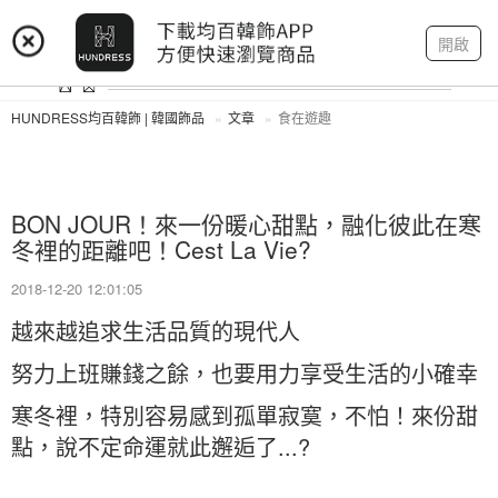
登入
註冊
我的帳戶
開啟
HUNDRESS均百韓飾 | 韓國飾品
文章
食在遊趣
BON JOUR！來一份暖心甜點，融化彼此在寒
冬裡的距離吧！Cest La Vie?
2018-12-20 12:01:05
越來越追求生活品質的現代人
努力上班賺錢之餘，也要用力享受生活的小確幸
寒冬裡，特別容易感到孤單寂寞，不怕！來份甜
點，說不定命運就此邂逅了...?