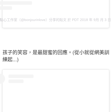
•啾點心工作室（@bonjourinlove）分享的貼文
於
PDT 2018 年 9月 月 3 日
孩子的笑容，是最甜蜜的回應。(從小就從網美訓
練起...)