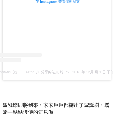
在 Instagram 查看這則貼文
ᴸᴬᵛᴱᴺᴰᴱᴿ（@____astrid.y）分享的貼文
於
PST 2018 年 12月 月 1 日 下午 
聖誕節即將到來，家家戶戶都擺出了聖誕樹，增
添一點點浪漫的氣息喔！