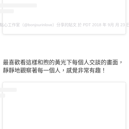
•啾點心工作室（@bonjourinlove）分享的貼文
於
PDT 2018 年 9月 月 23 
最喜歡看這樣和煦的黃光下每個人交談的畫面，
靜靜地觀察著每一個人，感覺非常有趣！