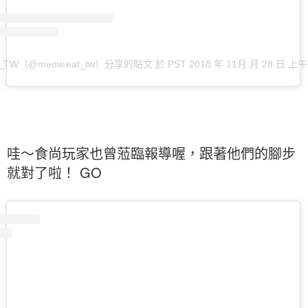
TW（@meow.eat_tw）分享的貼文
於
PST 2018 年 11月 月 28 日 上午 
哇～食尚玩家也曾蒞臨報導喔，跟著他們的腳步
就對了啦！ GO