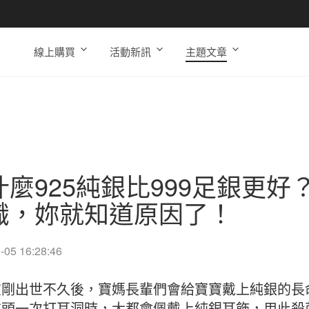
線上購買
活動新訊
主題文章
什麼925純銀比999足銀更好
識，妳就知道原因了！
-05 16:28:46
在剛出世不久後，寶媽長輩們會給寶寶戴上純銀的長
在頭一次打耳洞時，大都會佩戴上純銀耳飾，用此殺