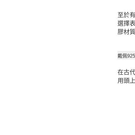
至於有
選擇
膠材
戴佩92
在古
用頭