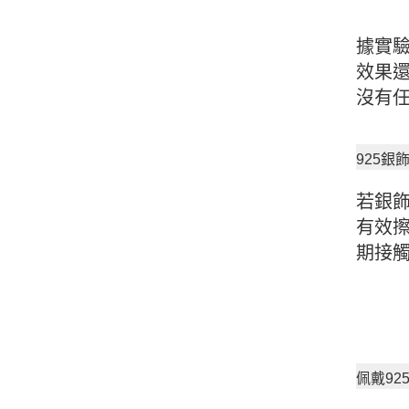
據實驗
效果
沒有
925銀
若銀
有效
期接
佩戴9