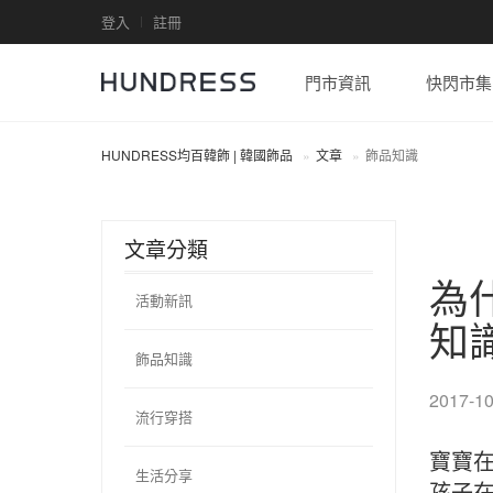
登入
註冊
門市資訊
快閃市集
HUNDRESS均百韓飾 | 韓國飾品
文章
飾品知識
文章分類
為
活動新訊
知
飾品知識
2017-10
流行穿搭
寶寶
生活分享
孩子