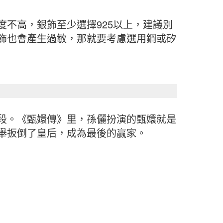
不高，銀飾至少選擇925以上，建議別
飾也會產生過敏，那就要考慮選用鋼或矽
段。《甄嬛傳》里，孫儷扮演的甄嬛就是
舉扳倒了皇后，成為最後的贏家。