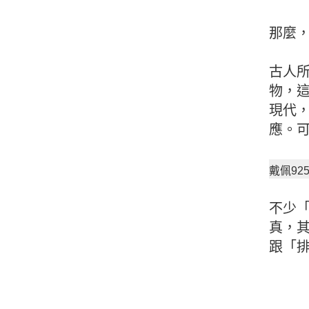
那麼
古人
物，
現代
應。
戴佩9
不少
真，
跟「