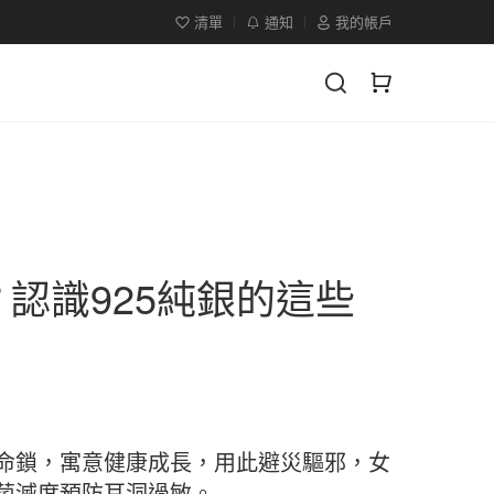
清單
通知
我的帳戶
？認識925純銀的這些
命鎖，寓意健康成長，用此避災驅邪，女
菌滅度預防耳洞過敏。