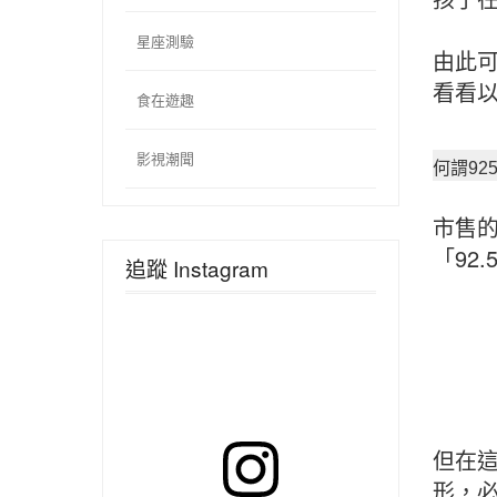
星座測驗
由此可
看看
食在遊趣
影視潮聞
何謂92
市售的
「92
追蹤 Instagram
但在這
形，必