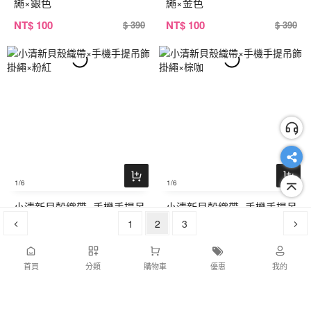
繩×銀色
繩×金色
NT
$ 100
NT
$ 100
$ 390
$ 390
1
/6
1
/6
小清新貝殼織帶×手機手提吊
小清新貝殼織帶×手機手提吊
飾掛繩×粉紅
1
2
飾掛繩×棕咖
3
NT
$ 100
NT
$ 100
$ 390
$ 390
首頁
分類
購物車
優惠
我的